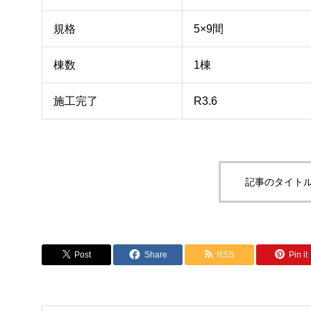
規格
5×9間
棟数
1棟
施工完了
R3.6
記事のタイトル
Post
Share
RSS
Pin it