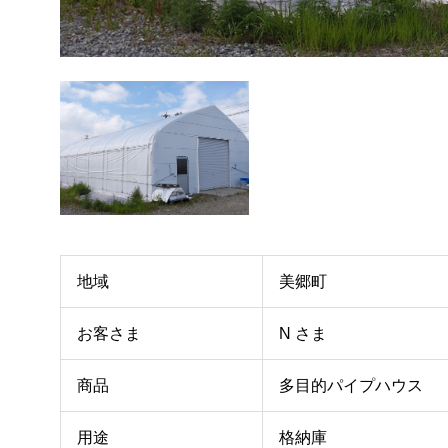
地域
美郷町
お客さま
N さま
商品
多目的パイプハウス
用途
格納庫