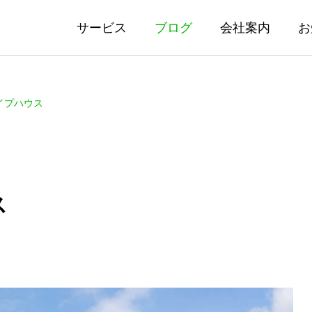
サービス
ブログ
会社案内
お
イプハウス
ス
ールハウス
農業資材
agricultural_materials
多目的パイプハウス
格納庫 多目的パイプ
09.27
2023.09.27