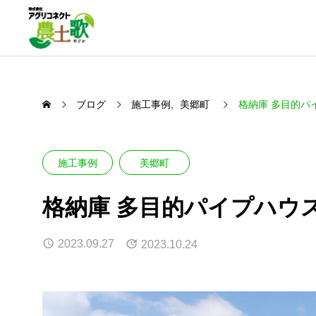
ブログ
施工事例
美郷町
格納庫 多目的パ
サービス一覧
施工事例
美郷町
Service
格納庫 多目的パイプハウ
ビニ
vinyl_house
2023.09.27
2023.10.24
作業所 多目的パイプハウス
車庫 
2023.09.27
2023.