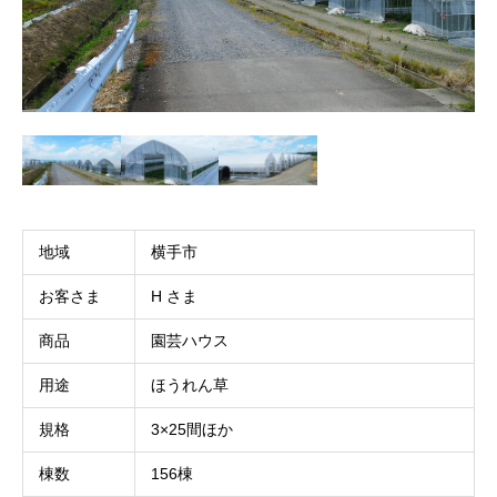
地域
横手市
お客さま
H さま
商品
園芸ハウス
用途
ほうれん草
規格
3×25間ほか
棟数
156棟